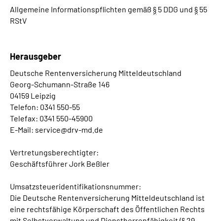
Allgemeine Informationspflichten gemäß
§
5 DDG und
§
55
Erweiterte Suche
RStV
Leichte Sprache
Herausgeber
Gebärdensprache
Deutsche Rentenversicherung Mitteldeutschland
Georg-Schumann-Straße 146
04159 Leipzig
Telefon: 0341 550-55
Telefax: 0341 550-45900
E-Mail: service@drv-md.de
Vertretungsberechtigter:
Geschäftsführer Jork Beßler
Umsatzsteueridentifikationsnummer:
Die Deutsche Rentenversicherung Mitteldeutschland ist
eine rechtsfähige Körperschaft des Öffentlichen Rechts
mit Selbstverwaltung und Dienstherrenfähigkeit (
§
29