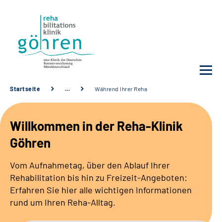
Startseite
…
Während Ihrer Reha
Unsere Klinik
Willkommen in der Reha-Klinik
Ihre Reha
Göhren
Krankheitsbilder
Vom Aufnahmetag, über den Ablauf Ihrer
Rehabilitation bis hin zu Freizeit-Angeboten:
Für Ärzte und Sozialdienste
Erfahren Sie hier alle wichtigen Informationen
rund um Ihren Reha-Alltag.
Karriere