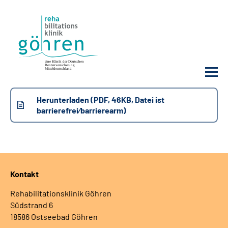
Herunterladen (PDF, 46KB, Datei ist
Unsere Klinik
barrierefrei⁄barrierearm)
Ihre Reha
Krankheitsbilder
Kontakt
Für Ärzte und Sozialdienste
Rehabilitationsklinik Göhren
Südstrand 6
18586 Ostseebad Göhren
Karriere