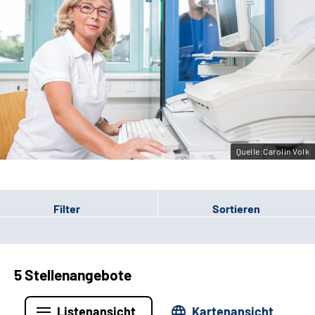
Erweiterte Suche
Leichte Sprache
Gebärdensprache
Quelle:Carolin Volk
Filter
Sortieren
5 Stellenangebote
Listenansicht
Kartenansicht