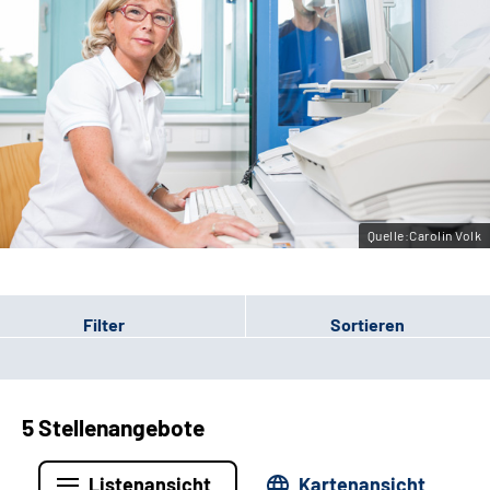
Erweiterte Suche
Leichte Sprache
Gebärdensprache
Quelle:Carolin Volk
Filter
Sortieren
5 Stellenangebote
Listenansicht
Kartenansicht