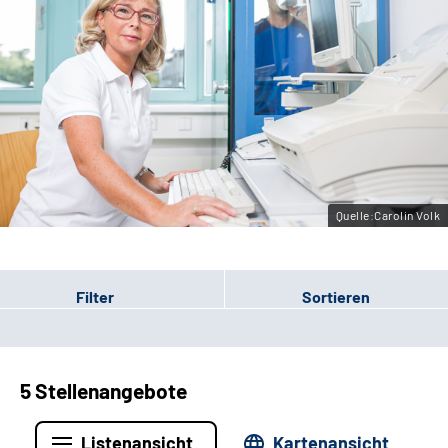
Erweiterte Suche
Leichte Sprache
Gebärdensprache
Quelle:Carolin Volk
Filter
Sortieren
5 Stellenangebote
Listenansicht
Kartenansicht