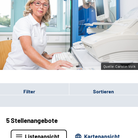
Erweiterte Suche
Leichte Sprache
Gebärdensprache
Quelle:Carolin Volk
Filter
Sortieren
5 Stellenangebote
Listenansicht
Kartenansicht