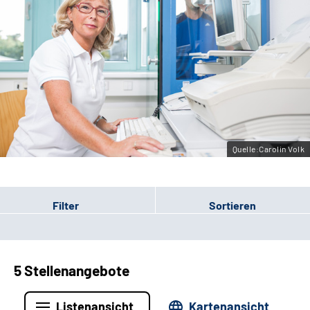
Erweiterte Suche
Leichte Sprache
Gebärdensprache
Quelle:Carolin Volk
Filter
Sortieren
5 Stellenangebote
Listenansicht
Kartenansicht