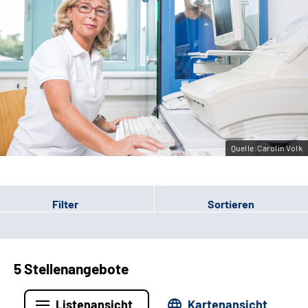
Erweiterte Suche
Leichte Sprache
Gebärdensprache
Quelle:Carolin Volk
Filter
Sortieren
5 Stellenangebote
Listenansicht
Kartenansicht