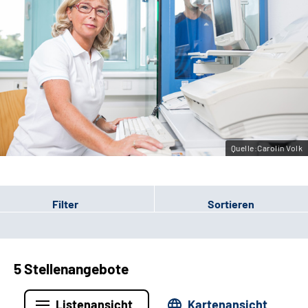
Erweiterte Suche
Leichte Sprache
Gebärdensprache
Quelle:Carolin Volk
Filter
Sortieren
5 Stellenangebote
Listenansicht
Kartenansicht