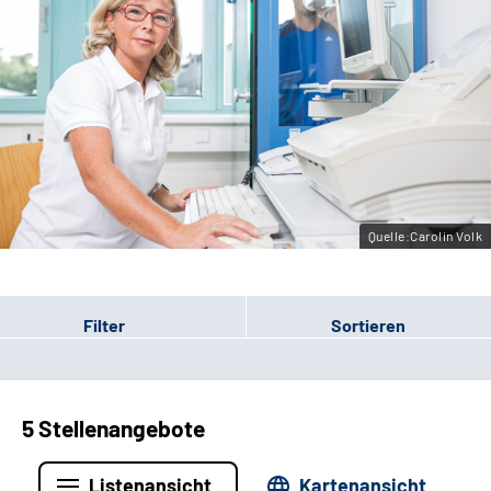
Erweiterte Suche
Leichte Sprache
Gebärdensprache
Quelle:Carolin Volk
Filter
Sortieren
5 Stellenangebote
Listenansicht
Kartenansicht