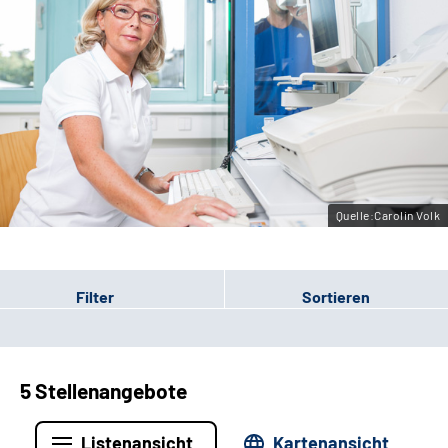
Erweiterte Suche
Leichte Sprache
Gebärdensprache
Quelle:Carolin Volk
Filter
Sortieren
5 Stellenangebote
Listenansicht
Kartenansicht